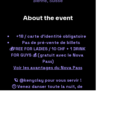
Bienne, Suisse
About the event
+18 / carte d'identité obligatoire
Pas de pré-vente de billets
💰FREE FOR LADIES / 10 CHF + 1 DRINK 
FOR GUYS 💰 (gratuit avec le Nova 
Pass)
Voir les avantages du Nova Pass
🪐 @kenyclay pour vous servir !
🕚 Venez danser toute la nuit, de 
23:00 à 05:00
🤍 Au plaisir de vous voir tous !
Share the event