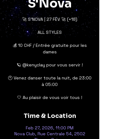
S'Nova
🚀 S’NOVA | 27 FÉV 🚀 (+18)
ALL STYLES
💰 10 CHF / Entrée gratuite pour les
dames
🪐 @kenyclay pour vous servir !
🕚 Venez danser toute la nuit, de 23:00
à 05:00
🤍 Au plaisir de vous voir tous !
Time & Location
Feb 27, 2026, 11:00 PM
Nova Club, Rue Centrale 54, 2502