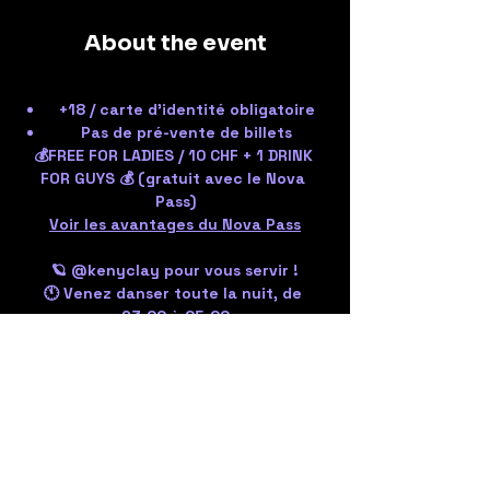
About the event
+18 / carte d'identité obligatoire
Pas de pré-vente de billets
💰FREE FOR LADIES / 10 CHF + 1 DRINK 
FOR GUYS 💰 (gratuit avec le Nova 
Pass)
Voir les avantages du Nova Pass
🪐 @kenyclay pour vous servir !
🕚 Venez danser toute la nuit, de 
23:00 à 05:00
🤍 Au plaisir de vous voir tous !
Share the event