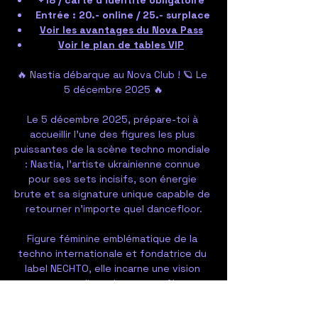
+18 / carte d'identité obligatoire
Entrée : 20.- online / 25.- surplace
Voir les avantages du Nova Pass
Voir le plan de tables VIP
🔥 Nastia débarque au Nova Club ! 🪐 Le 
5 décembre 2025 🔥
Le 5 décembre 2025, prépare-toi à 
accueillir l’une des figures les plus 
puissantes de la scène techno mondiale 
: Nastia, l’artiste ukrainienne connue 
pour ses sets incisifs, son énergie 
brute et sa signature unique capable de 
retourner n’importe quel dancefloor.
Figure féminine emblématique de la 
techno internationale et fondatrice du 
label NECHTO, elle incarne une vision 
avant-gardiste du genre, mêlant 
intensité, émotion et une identité 
sonore inimitable. Chaque performance 