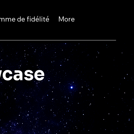
mme de fidélité
More
wcase