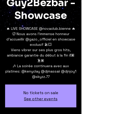
Guy2Bezbar -
Showcase
🔥 LIVE SHOWCASE @novaclub.bienne 🔥
🥵 Nous avons l’immense honneur
d’accueillir @gazo_officiel en showcase
exclusif 🎤💥
Viens vibrer sur ses plus gros hits,
ambiance garantie du début à la fin 💃🏽
🕺🏽
🎶 La soirée continuera avec aux
platines: @kenyclay @djmassaii @djnjoy1
@skyzz.77
No tickets on sale
See other events