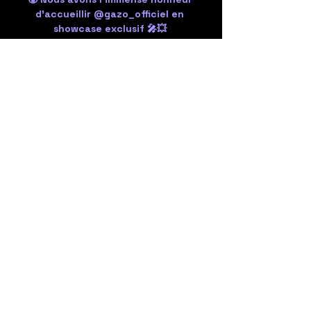
d’accueillir @gazo_officiel en 
showcase exclusif 🎤💥 
Viens vibrer sur ses plus gros hits, 
ambiance garantie du début à la fin 
💃🏽🕺🏽 
🎶 La soirée continuera avec aux 
platines: @kenyclay @djmassaii 
@djnjoy1 @skyzz.77
Share the event
Privacy Policy
Accessibility Statement
General Conditions
Refund Policy