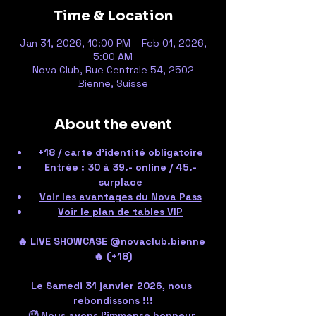
Time & Location
Jan 31, 2026, 10:00 PM – Feb 01, 2026,
5:00 AM
Nova Club, Rue Centrale 54, 2502
Bienne, Suisse
About the event
+18 / carte d'identité obligatoire
Entrée : 30 à 39.- online / 45.- 
surplace
Voir les avantages du Nova Pass
Voir le plan de tables VIP
🔥 LIVE SHOWCASE @novaclub.bienne 
🔥 (+18)
Le Samedi 31 janvier 2026, nous 
rebondissons !!!
🥵 Nous avons l’immense honneur 