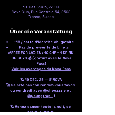
19. Dez. 2025, 23:00
Nova Club, Rue Centrale 54, 2502
Bienne, Suisse
Über die Veranstaltung
+18 / carte d'identité obligatoire
Pas de pré-vente de billets
💰FREE FOR LADIES / 10 CHF + 1 DRINK 
FOR GUYS 💰 (gratuit avec le Nova 
Pass)
Voir les avantages du Nova Pass
🪐 19 DÉC. 25 — S’NOVA
🚀 Ne rate pas ton rendez-vous favori 
du vendredi avec 
@cheezzzie
 et 
@youngtrap_
 !
🪐 Venez danser toute la nuit, de 
23h00 à 05h00.