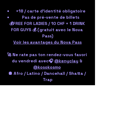
+18 / carte d'identité obligatoire
Pas de pré-vente de billets
💰FREE FOR LADIES / 10 CHF + 1 DRINK 
FOR GUYS 💰 (gratuit avec le Nova 
Pass)
Voir les avantages du Nova Pass
🚀 Ne rate pas ton rendez-vous favori 
du vendredi avec🎧 
@kenyclay
 & 
@kosokosmo
🪩 Afro / Latino / Dancehall / Shatta / 
Trap
🤍 Au plaisir de vous voir nombreux !
Share the event