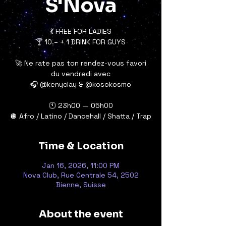
S'Nova
💃 FREE FOR LADIES
🍸 10.– + 1 DRINK FOR GUYS
🚀 Ne rate pas ton rendez-vous favori
du vendredi avec
🎧 @kenyclay & @kosokosmo
🕚 23h00 — 05h00
Time & Location
Jan 16, 2026, 11:00 PM
Nova Club, Rue Centrale 54, 2502
Bienne, Suisse
About the event