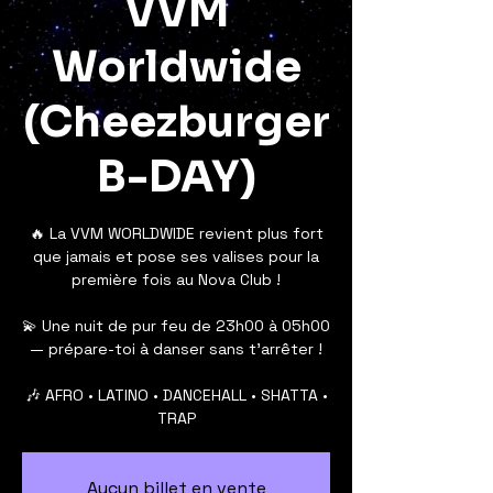
VVM
Worldwide
(Cheezburger
B-DAY)
🔥 La VVM WORLDWIDE revient plus fort
que jamais et pose ses valises pour la
première fois au Nova Club !
💫 Une nuit de pur feu de 23h00 à 05h00
— prépare-toi à danser sans t’arrêter !
🎶 AFRO • LATINO • DANCEHALL • SHATTA •
TRAP
Aucun billet en vente